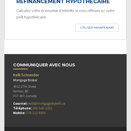
REFINANCEMENT HYPOTHÉCAIRE
Calculez votre économie d’intérêts si vous refinancez votre
prêt hypothécaire.
UTILISER MAINTENANT
COMMUNIQUER AVEC NOUS
Kelli Schneider
Mortgage Broker
4012 27th Street
Vernon, BC
V1T 4X7, Canada
Courriel:
kelli@mortgagesbykelli.ca
Téléphone:
250-545-2202
Mobile:
778-212-6955