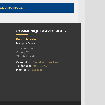
ES ARCHIVES
COMMUNIQUER AVEC NOUS
Kelli Schneider
Mortgage Broker
4012 27th Street
Vernon, BC
V1T 4X7, Canada
Courriel:
kelli@mortgagesbykelli.ca
Téléphone:
250-545-2202
Mobile:
778-212-6955