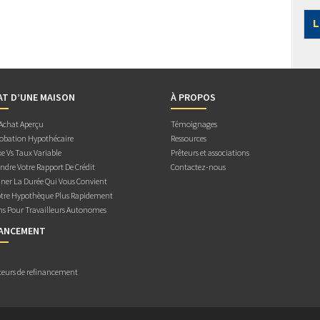
L
AT D’UNE MAISON
À PROPOS
 Achat Aperçu
Témoignages
obation Hypothécaire
Ressources
e Vs Taux Variable
Prêteurs et associations
dre Votre Rapport De Crédit
Contactez-nous
ner La Durée Qui Vous Convient
otre Hypothèque Plus Rapidement
ns Pour Travailleurs Autonomes
NANCEMENT
teurs de refinancement