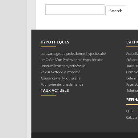
HYPOTHÈQUES
L’ACH
Les avantages du professionnel hypothécaire
Accueil
Les Coûts D’un Professionnel Hypothécaire
Préappr
Renouvellement hypothécaire
Taux Fix
Valeur Nette de la Propriété
Compren
Assurance vie Hypothécaire
Détermi
Pour présenter une demande
Payer V
TAUX ACTUELS
Solutio
REFI
CHIP
Calcula