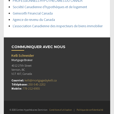
PROFESSIONNELS HYPOTHÉCAIRES DU CANADA
Société Canadienne d’hypothèques et de logement
Genworth Financial Canada
Agence de revenu du Canada
L’association Canadienne des inspecteurs de biens immobilier
COMMUNIQUER AVEC NOUS
Kelli Schneider
Mortgage Broker
4012 27th Street
Vernon, BC
V1T 4X7, Canada
Courriel:
kelli@mortgagesbykelli.ca
Téléphone:
250-545-2202
Mobile:
778-212-6955
© 2026 Centres Hypothécaires Dominion
Conditions d’utilisation
|
Politique de confidentialité