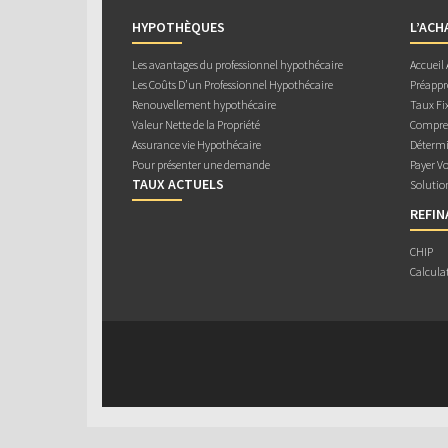
HYPOTHÈQUES
L’ACH
Les avantages du professionnel hypothécaire
Accueil
Les Coûts D’un Professionnel Hypothécaire
Préappr
Renouvellement hypothécaire
Taux Fix
Valeur Nette de la Propriété
Compren
Assurance vie Hypothécaire
Détermi
Pour présenter une demande
Payer V
TAUX ACTUELS
Solutio
REFI
CHIP
Calcula