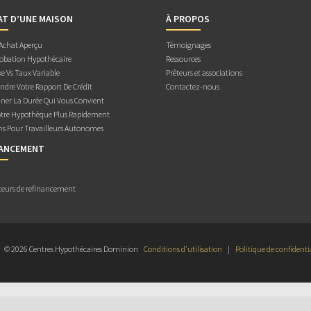
AT D’UNE MAISON
À PROPOS
 Achat Aperçu
Témoignages
obation Hypothécaire
Ressources
e Vs Taux Variable
Prêteurs et associations
dre Votre Rapport De Crédit
Contactez-nous
ner La Durée Qui Vous Convient
otre Hypothèque Plus Rapidement
ns Pour Travailleurs Autonomes
NANCEMENT
teurs de refinancement
© 2026 Centres Hypothécaires Dominion
Conditions d’utilisation
|
Politique de confidenti