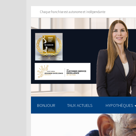
Chaque franchise est autonome et indépendante
BONJOUR
TAUX ACTUELS
HYPOTHÈQUES