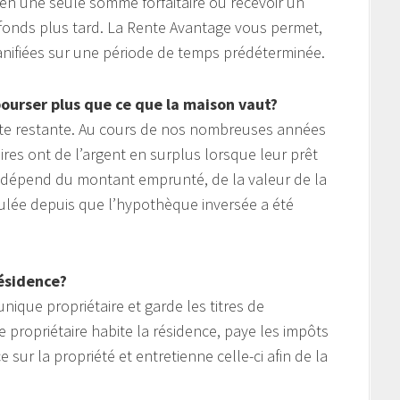
 en une seule somme forfaitaire ou recevoir un
fonds plus tard. La Rente Avantage vous permet,
lanifiées sur une période de temps prédéterminée.
bourser plus que ce que la maison vaut?
ette restante. Au cours de nos nombreuses années
ires ont de l’argent en surplus lorsque leur prêt
e dépend du montant emprunté, de la valeur de la
ulée depuis que l’hypothèque inversée a été
ésidence?
nique propriétaire et garde les titres de
e propriétaire habite la résidence, paye les impôts
sur la propriété et entretienne celle-ci afin de la